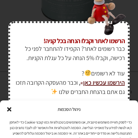
₪
95.00
הרשמו לאתר וקבלו הנחה בכל קניה!
כבר רשומים לאתר? הקפידו להתחבר לפני כל
רכישה, וקבלו 5% הנחה על כל עגלת הקניות.
עוד לא רשומים
?
הירשמו עכשיו כאן
»
,
וכבר מהעסקה הקרובה תזכו
גם אתם בהנחת החברים שלנו
הרכישה באתר באמצעות כרטיס אשראי מאובטחת במפתח הצפנה EV SSL
והעומד בתקן אבטחה PCI DSS Level-1
ניהול הסכמות
לתקנון האתר
»
כדי לספק חוויית משתמש מיטבית, אנו משתמשים בטכנולוגיות כמו קובצי Cookie כדי לאחסן
ו/או לגשת למידע על מאפייני הגלישה. הסכמה לטכנולוגיות אלו תאפשר לנו לעבד נתונים כגון
התנהגות גלישה או מדדים ייחודיים באתר זה. אי הסכמה או ביטול הסכמה עלולים להשפיע