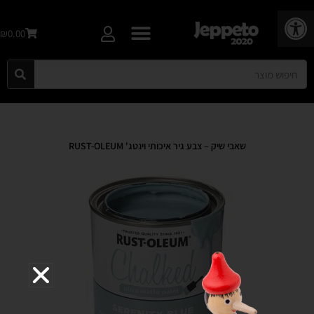
פתח סרגל נגישות
₪0.00
שאבי שיק – צבע גיר איכותי וינטג' RUST-OLEUM