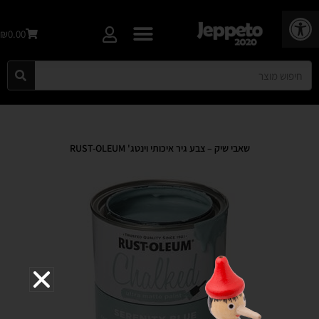
פתח סרגל נגישות
₪0.00
שאבי שיק – צבע גיר איכותי וינטג' RUST-OLEUM