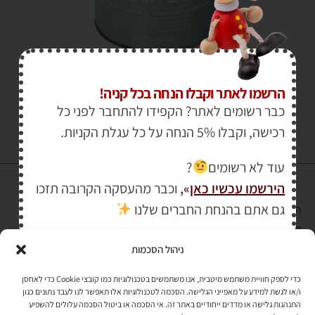
₪
95.00
הרשמו לאתר וקבלו הנחה בכל קניה!
כבר רשומים לאתר? הקפידו להתחבר לפני כל
רכישה, וקבלו 5% הנחה על כל עגלת הקניות.
עוד לא רשומים
?
הירשמו עכשיו כאן
»
,
וכבר מהעסקה הקרובה תזכו
גם אתם בהנחת החברים שלנו
הרכישה באתר באמצעות כרטיס אשראי מאובטחת במפתח הצפנה EV SSL
והעומד בתקן אבטחה PCI DSS Level-1
ניהול הסכמות
לתקנון האתר
»
כדי לספק חוויית משתמש מיטבית, אנו משתמשים בטכנולוגיות כמו קובצי Cookie כדי לאחסן
ו/או לגשת למידע על מאפייני הגלישה. הסכמה לטכנולוגיות אלו תאפשר לנו לעבד נתונים כגון
התנהגות גלישה או מדדים ייחודיים באתר זה. אי הסכמה או ביטול הסכמה עלולים להשפיע