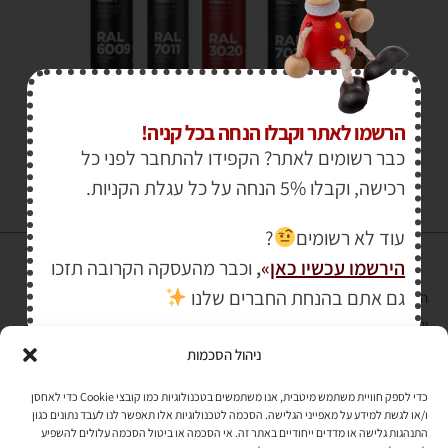
₪
30.00
הרשמו לאתר וקבלו הנחה בכל קניה!
כבר רשומים לאתר? הקפידו להתחבר לפני כל
רכישה, וקבלו 5% הנחה על כל עגלת הקניות.
עוד לא רשומים
?
הירשמו עכשיו כאן
»
,
וכבר מהעסקה הקרובה תזכו
גם אתם בהנחת החברים שלנו
הרכישה באתר באמצעות כרטיס אשראי מאובטחת במפתח הצפנה EV SSL
והעומד בתקן אבטחה PCI DSS Level-1
ניהול הסכמות
לתקנון האתר
»
כדי לספק חוויית משתמש מיטבית, אנו משתמשים בטכנולוגיות כמו קובצי Cookie כדי לאחסן
ו/או לגשת למידע על מאפייני הגלישה. הסכמה לטכנולוגיות אלו תאפשר לנו לעבד נתונים כגון
התנהגות גלישה או מדדים ייחודיים באתר זה. אי הסכמה או ביטול הסכמה עלולים להשפיע