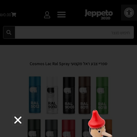
פתח סרגל נגישות
₪0.00
ספריי צבע ראל מקצועי Cosmos Lac Ral Spray