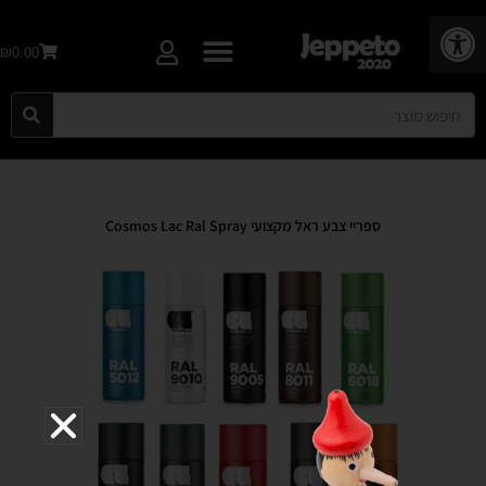
פתח סרגל נגישות
₪0.00
ספריי צבע ראל מקצועי Cosmos Lac Ral Spray