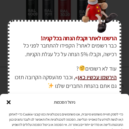
₪
30.00
הרשמו לאתר וקבלו הנחה בכל קניה!
כבר רשומים לאתר? הקפידו להתחבר לפני כל
רכישה, וקבלו 5% הנחה על כל עגלת הקניות.
עוד לא רשומים
?
הירשמו עכשיו כאן
»
,
וכבר מהעסקה הקרובה תזכו
גם אתם בהנחת החברים שלנו
הרכישה באתר באמצעות כרטיס אשראי מאובטחת במפתח הצפנה EV SSL
והעומד בתקן אבטחה PCI DSS Level-1
ניהול הסכמות
לתקנון האתר
»
כדי לספק חוויית משתמש מיטבית, אנו משתמשים בטכנולוגיות כמו קובצי Cookie כדי לאחסן
ו/או לגשת למידע על מאפייני הגלישה. הסכמה לטכנולוגיות אלו תאפשר לנו לעבד נתונים כגון
התנהגות גלישה או מדדים ייחודיים באתר זה. אי הסכמה או ביטול הסכמה עלולים להשפיע