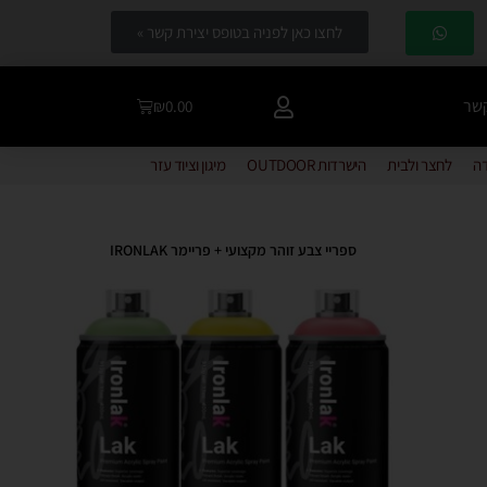
לחצו כאן לפניה בטופס יצירת קשר »
קשר
₪
0.00
דה
לחצר ולבית
הישרדות OUTDOOR
מיגון וציוד עזר
ספריי צבע זוהר מקצועי + פריימר IRONLAK