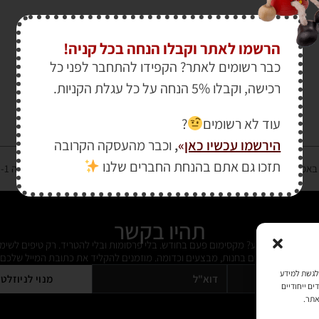
הרשמו לאתר וקבלו הנחה בכל קניה!
כבר רשומים לאתר? הקפידו להתחבר לפני כל
רכישה, וקבלו 5% הנחה על כל עגלת הקניות.
עוד לא רשומים
?
הירשמו עכשיו כאן
»
,
וכבר מהעסקה הקרובה
תזכו גם אתם בהנחת החברים שלנו
רטיס אשראי מאובטחת במפתח הצפנה EV SSL והעומד בתקן אבטחה PCI DSS Level-1
תהיו בקשר
ל מידי פעם מידע? מקסימום פעם בחודש. בלי פרסומות ובלי להטריד. רק טיפים לשימ
 על דברים חדשים בחנות, מבצעים וכדומה. מוזמנים להקליד את כתובת המייל שלכם:
כמו קובצי Cookie כדי לאחסן ו/או לגשת למידע
מנוי לניוזלט
ים ייחודיים
אתר.