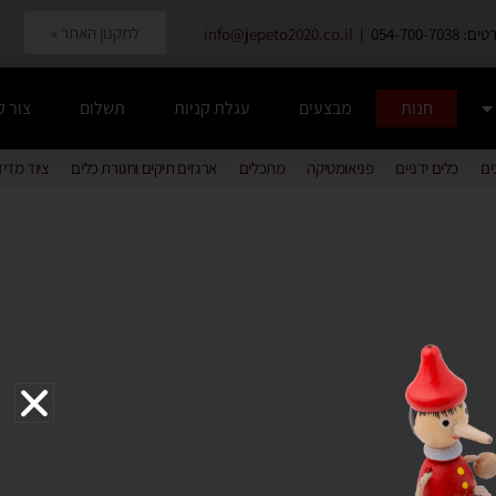
לתקנון האתר »
054-700-7038 |
info@jepeto2020.co.il
חנות
מבצעים
עגלת קניות
תשלום
צור 
ים
כלים ידניים
פניאומטיקה
מתכלים
ארגזים תיקים וחגורת כלים
ציוד מדי