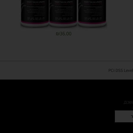
₪
36.00
ושכם,
ר