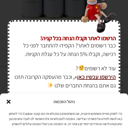
₪
34.00
הרשמו לאתר וקבלו הנחה בכל קניה!
כבר רשומים לאתר? הקפידו להתחבר לפני כל
רכישה, וקבלו 5% הנחה על כל עגלת הקניות.
עוד לא רשומים
?
הירשמו עכשיו כאן
»
,
וכבר מהעסקה הקרובה תזכו
גם אתם בהנחת החברים שלנו
הרכישה באתר באמצעות כרטיס אשראי מאובטחת במפתח הצפנה EV SSL
והעומד בתקן אבטחה PCI DSS Level-1
ניהול הסכמות
לתקנון האתר
»
כדי לספק חוויית משתמש מיטבית, אנו משתמשים בטכנולוגיות כמו קובצי Cookie כדי לאחסן
ו/או לגשת למידע על מאפייני הגלישה. הסכמה לטכנולוגיות אלו תאפשר לנו לעבד נתונים כגון
התנהגות גלישה או מדדים ייחודיים באתר זה. אי הסכמה או ביטול הסכמה עלולים להשפיע