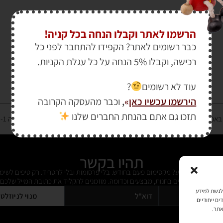
הרשמו לאתר וקבלו הנחה בכל קניה!
כבר רשומים לאתר? הקפידו להתחבר לפני כל
רכישה, וקבלו 5% הנחה על כל עגלת הקניות.
עוד לא רשומים
?
הירשמו עכשיו כאן
»
,
וכבר מהעסקה הקרובה
תזכו גם אתם בהנחת החברים שלנו
רטיס אשראי מאובטחת במפתח הצפנה EV SSL והעומד בתקן אבטחה PCI DSS Level-1
תהיו בקשר
ל מידי פעם מידע? מקסימום פעם בחודש. בלי פרסומות ובלי להטריד. רק טיפים לשימ
 על דברים חדשים בחנות, מבצעים וכדומה. מוזמנים להקליד את כתובת המייל שלכם:
כמו קובצי Cookie כדי לאחסן ו/או לגשת למידע
מנוי לניוזלט
ים ייחודיים
אתר.