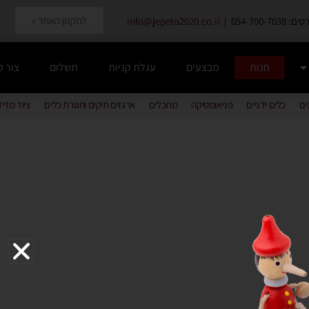
לתקנון האתר »
054-700-7038 |
info@jepeto2020.co.il
חנות
מבצעים
עגלת קניות
תשלום
צור 
ים
כלים ידניים
פניאומטיקה
מתכלים
ארגזים תיקים וחגורת כלים
ציוד מדי