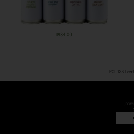
₪
34.00
ושכם,
ר