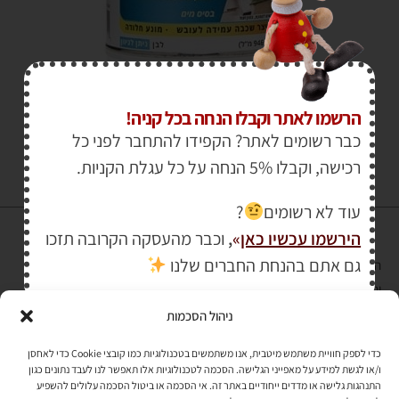
₪
1,200.00
–
₪
38.00
הרשמו לאתר וקבלו הנחה בכל קניה!
כבר רשומים לאתר? הקפידו להתחבר לפני כל
רכישה, וקבלו 5% הנחה על כל עגלת הקניות.
עוד לא רשומים
?
הירשמו עכשיו כאן
»
,
וכבר מהעסקה הקרובה תזכו
גם אתם בהנחת החברים שלנו
הרכישה באתר באמצעות כרטיס אשראי מאובטחת במפתח הצפנה EV SSL
והעומד בתקן אבטחה PCI DSS Level-1
ניהול הסכמות
לתקנון האתר
»
כדי לספק חוויית משתמש מיטבית, אנו משתמשים בטכנולוגיות כמו קובצי Cookie כדי לאחסן
ו/או לגשת למידע על מאפייני הגלישה. הסכמה לטכנולוגיות אלו תאפשר לנו לעבד נתונים כגון
התנהגות גלישה או מדדים ייחודיים באתר זה. אי הסכמה או ביטול הסכמה עלולים להשפיע