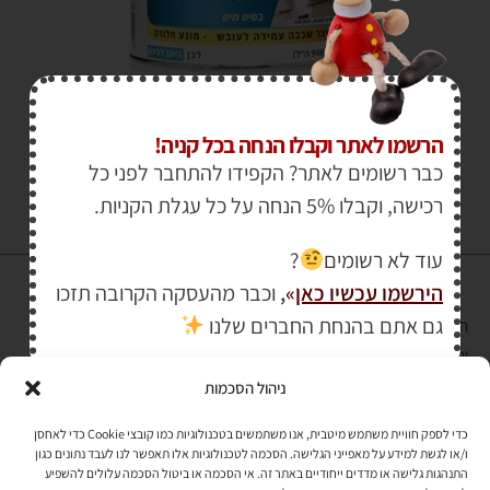
₪
1,200.00
–
₪
38.00
הרשמו לאתר וקבלו הנחה בכל קניה!
כבר רשומים לאתר? הקפידו להתחבר לפני כל
רכישה, וקבלו 5% הנחה על כל עגלת הקניות.
עוד לא רשומים
?
הירשמו עכשיו כאן
»
,
וכבר מהעסקה הקרובה תזכו
גם אתם בהנחת החברים שלנו
הרכישה באתר באמצעות כרטיס אשראי מאובטחת במפתח הצפנה EV SSL
והעומד בתקן אבטחה PCI DSS Level-1
ניהול הסכמות
לתקנון האתר
»
כדי לספק חוויית משתמש מיטבית, אנו משתמשים בטכנולוגיות כמו קובצי Cookie כדי לאחסן
ו/או לגשת למידע על מאפייני הגלישה. הסכמה לטכנולוגיות אלו תאפשר לנו לעבד נתונים כגון
התנהגות גלישה או מדדים ייחודיים באתר זה. אי הסכמה או ביטול הסכמה עלולים להשפיע