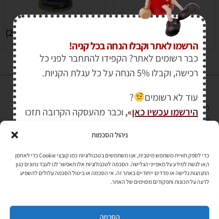
חומרים משלימים לצבע
(2)
אביזרים לצבע
(12)
הרשמו לאתר וקבלו הנחה בכל קניה!
כבר רשומים לאתר? הקפידו להתחבר לפני כל
רכישה, וקבלו 5% הנחה על כל עגלת הקניות.
עוד לא רשומים
?
הרכישה באתר באמצעות כרטיס אשראי מאובטחת במפתח הצפנה EV SSL
הירשמו עכשיו כאן
»
,
וכבר מהעסקה הקרובה תזכו
והעומד בתקן אבטחה PCI DSS Level-1
גם אתם בהנחת החברים שלנו
ניהול הסכמות
לתקנון האתר
»
כדי לספק חוויית משתמש מיטבית, אנו משתמשים בטכנולוגיות כמו קובצי Cookie כדי לאחסן
ו/או לגשת למידע על מאפייני הגלישה. הסכמה לטכנולוגיות אלו תאפשר לנו לעבד נתונים כגון
התנהגות גלישה או מדדים ייחודיים באתר זה. אי הסכמה או ביטול הסכמה עלולים להשפיע
תהיו בקשר
לרעה על תכונות ותפקודים מסוימים של האתר.
רוצים לקבל מידי פעם מידע? מקסימום פעם בחודש. בלי פרסומות ובלי
להטריד. רק טיפים לשימושכם, מידע על דברים חדשים בחנות, מבצעים
וכדומה. מוזמנים להקליד את כתובת המייל שלכם:
הסכמה