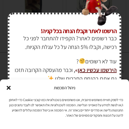
₪
450.00
–
₪
127.00
₪
69.00
הרשמו לאתר וקבלו הנחה בכל קניה!
כבר רשומים לאתר? הקפידו להתחבר לפני כל
רכישה, וקבלו 5% הנחה על כל עגלת הקניות.
עוד לא רשומים
?
הירשמו עכשיו כאן
»
,
וכבר מהעסקה הקרובה תזכו
הרכישה באתר באמצעות כרטיס אשראי מאובטחת במפתח הצפנה EV SSL
גם אתם בהנחת החברים שלנו
והעומד בתקן אבטחה PCI DSS Level-1
ניהול הסכמות
לתקנון האתר
»
כדי לספק חוויית משתמש מיטבית, אנו משתמשים בטכנולוגיות כמו קובצי Cookie כדי לאחסן
ו/או לגשת למידע על מאפייני הגלישה. הסכמה לטכנולוגיות אלו תאפשר לנו לעבד נתונים כגון
התנהגות גלישה או מדדים ייחודיים באתר זה. אי הסכמה או ביטול הסכמה עלולים להשפיע
תהיו בקשר
לרעה על תכונות ותפקודים מסוימים של האתר.
רוצים לקבל מידי פעם מידע? מקסימום פעם בחודש. בלי פרסומות ובלי