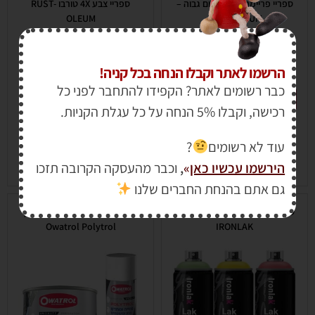
ספריי פריימר עמיד לחום גבוה –
ספריי צבע 4X טורבו RUST-
OLEUM
RUST-OLEUM
הרשמו לאתר וקבלו הנחה בכל קניה!
כבר רשומים לאתר? הקפידו להתחבר לפני כל
מבצע!
רכישה, וקבלו 5% הנחה על כל עגלת הקניות.
עוד לא רשומים
?
הירשמו עכשיו כאן
»
,
וכבר מהעסקה הקרובה תזכו
₪
69.00
₪
50.00
₪
65.00
גם אתם בהנחת החברים שלנו
ספריי צבע זוהר מקצועי + פריימר
פוליטרול מחדש ומחיה פלסטיק
Owatrol Polytrol
IRONLAK