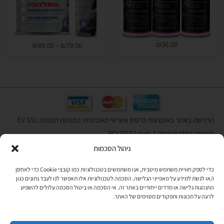
₪
36.00
₪
89.00
–
₪
79.00
הרכישה באתר באמצעות כרטיס אשראי מאובטחת במפתח הצפנה EV SSL
והעומד בתקן אבטחה PCI DSS Level-1
ניהול הסכמות
לתקנון האתר
»
כדי לספק חוויית משתמש מיטבית, אנו משתמשים בטכנולוגיות כמו קובצי Cookie כדי לאחסן
ו/או לגשת למידע על מאפייני הגלישה. הסכמה לטכנולוגיות אלו תאפשר לנו לעבד נתונים כגון
התנהגות גלישה או מדדים ייחודיים באתר זה. אי הסכמה או ביטול הסכמה עלולים להשפיע
תהיו בקשר
לרעה על תכונות ותפקודים מסוימים של האתר.
רוצים לקבל מידי פעם מידע? מקסימום פעם בחודש. בלי פרסומות ובלי
להטריד. רק טיפים לשימושכם, מידע על דברים חדשים בחנות, מבצעים