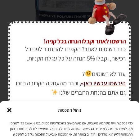
₪
925.00
–
₪
65.00
הרשמו לאתר וקבלו הנחה בכל קניה!
כבר רשומים לאתר? הקפידו להתחבר לפני כל
רכישה, וקבלו 5% הנחה על כל עגלת הקניות.
עוד לא רשומים
?
הירשמו עכשיו כאן
»
,
וכבר מהעסקה הקרובה תזכו
גם אתם בהנחת החברים שלנו
הרכישה באתר באמצעות כרטיס אשראי מאובטחת במפתח הצפנה EV SSL
והעומד בתקן אבטחה PCI DSS Level-1
ניהול הסכמות
לתקנון האתר
»
כדי לספק חוויית משתמש מיטבית, אנו משתמשים בטכנולוגיות כמו קובצי Cookie כדי לאחסן
ו/או לגשת למידע על מאפייני הגלישה. הסכמה לטכנולוגיות אלו תאפשר לנו לעבד נתונים כגון
התנהגות גלישה או מדדים ייחודיים באתר זה. אי הסכמה או ביטול הסכמה עלולים להשפיע