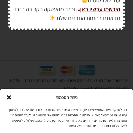
עוד לא רשומים
?
הירשמו עכשיו כאן
»
,
וכבר מהעסקה הקרובה תזכו
גם אתם בהנחת החברים שלנו
₪
1,360.00
–
₪
115.00
הרכישה באתר באמצעות כרטיס אשראי מאובטחת במפתח הצפנה EV SSL
והעומד בתקן אבטחה PCI DSS Level-1
ניהול הסכמות
לתקנון האתר
»
כדי לספק חוויית משתמש מיטבית, אנו משתמשים בטכנולוגיות כמו קובצי Cookie כדי לאחסן
ו/או לגשת למידע על מאפייני הגלישה. הסכמה לטכנולוגיות אלו תאפשר לנו לעבד נתונים כגון
התנהגות גלישה או מדדים ייחודיים באתר זה. אי הסכמה או ביטול הסכמה עלולים להשפיע
תהיו בקשר
לרעה על תכונות ותפקודים מסוימים של האתר.