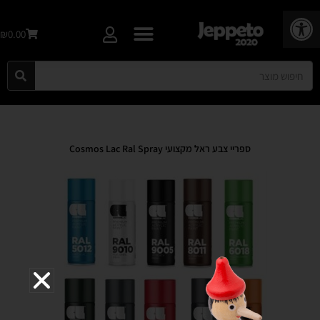
פתח סרגל נגישות
₪0.00
ספריי צבע ראל מקצועי Cosmos Lac Ral Spray