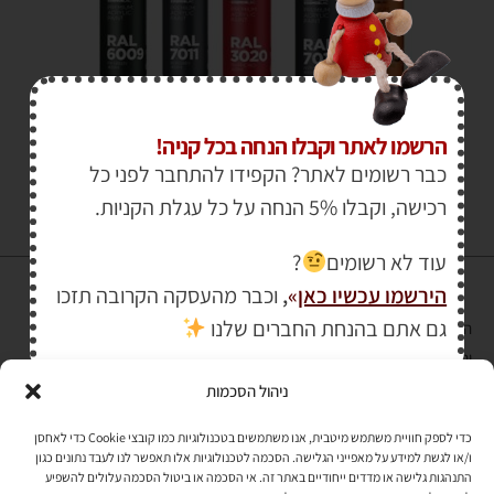
₪
30.00
הרשמו לאתר וקבלו הנחה בכל קניה!
כבר רשומים לאתר? הקפידו להתחבר לפני כל
רכישה, וקבלו 5% הנחה על כל עגלת הקניות.
עוד לא רשומים
?
הירשמו עכשיו כאן
»
,
וכבר מהעסקה הקרובה תזכו
גם אתם בהנחת החברים שלנו
הרכישה באתר באמצעות כרטיס אשראי מאובטחת במפתח הצפנה EV SSL
והעומד בתקן אבטחה PCI DSS Level-1
ניהול הסכמות
לתקנון האתר
»
כדי לספק חוויית משתמש מיטבית, אנו משתמשים בטכנולוגיות כמו קובצי Cookie כדי לאחסן
ו/או לגשת למידע על מאפייני הגלישה. הסכמה לטכנולוגיות אלו תאפשר לנו לעבד נתונים כגון
התנהגות גלישה או מדדים ייחודיים באתר זה. אי הסכמה או ביטול הסכמה עלולים להשפיע