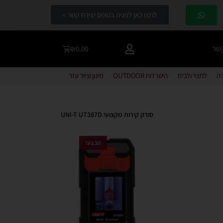
לחצו כאן לפניה בטופס יצירת קשר »
קשר
₪
0.00
דה
לחצר ולבית
הישרדות OUTDOOR
מיגון וציוד עזר
סורק קירות מקצועי UNI-T UT387D
מבצע!