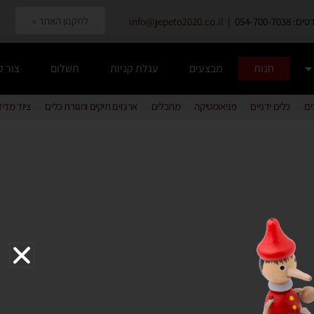
לתקנון האתר »
054-700-7038 |
info@jepeto2020.co.il
חנות
מבצעים
עגלת קניות
תשלום
צור 
ים
כלים ידניים
פניאומטיקה
מתכלים
ארגזים תיקים וחגורת כלים
ציוד מדי