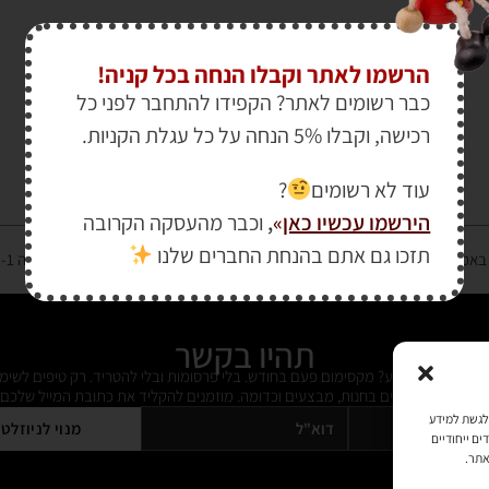
הרשמו לאתר וקבלו הנחה בכל קניה!
כבר רשומים לאתר? הקפידו להתחבר לפני כל
רכישה, וקבלו 5% הנחה על כל עגלת הקניות.
עוד לא רשומים
?
הירשמו עכשיו כאן
»
,
וכבר מהעסקה הקרובה
תזכו גם אתם בהנחת החברים שלנו
רטיס אשראי מאובטחת במפתח הצפנה EV SSL והעומד בתקן אבטחה PCI DSS Level-1
תהיו בקשר
ל מידי פעם מידע? מקסימום פעם בחודש. בלי פרסומות ובלי להטריד. רק טיפים לשימ
 על דברים חדשים בחנות, מבצעים וכדומה. מוזמנים להקליד את כתובת המייל שלכם:
כמו קובצי Cookie כדי לאחסן ו/או לגשת למידע
מנוי לניוזלט
ים ייחודיים
אתר.