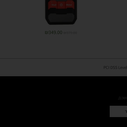
₪
349.00
₪
379.00
ושכם,
ר