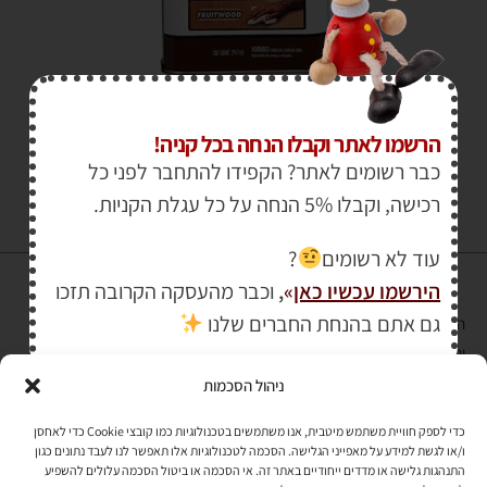
₪
94.00
הרשמו לאתר וקבלו הנחה בכל קניה!
כבר רשומים לאתר? הקפידו להתחבר לפני כל
רכישה, וקבלו 5% הנחה על כל עגלת הקניות.
עוד לא רשומים
?
הירשמו עכשיו כאן
»
,
וכבר מהעסקה הקרובה תזכו
גם אתם בהנחת החברים שלנו
הרכישה באתר באמצעות כרטיס אשראי מאובטחת במפתח הצפנה EV SSL
והעומד בתקן אבטחה PCI DSS Level-1
ניהול הסכמות
לתקנון האתר
»
כדי לספק חוויית משתמש מיטבית, אנו משתמשים בטכנולוגיות כמו קובצי Cookie כדי לאחסן
ו/או לגשת למידע על מאפייני הגלישה. הסכמה לטכנולוגיות אלו תאפשר לנו לעבד נתונים כגון
התנהגות גלישה או מדדים ייחודיים באתר זה. אי הסכמה או ביטול הסכמה עלולים להשפיע