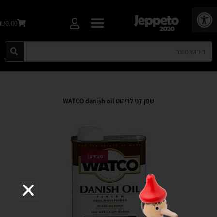
פתח סרגל נגישות
₪0.00
שמן דני לריהוט WATCO danish oil
מבצע!