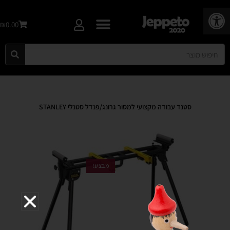
פתח סרגל נגישות
₪0.00
סטנד עבודה מקצועי למסור גרונג/פנדל סטנלי STANLEY
מבצע!