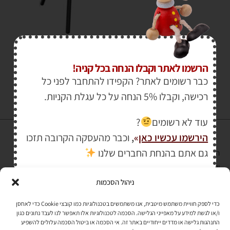
₪
599.00
₪
659.00
הרשמו לאתר וקבלו הנחה בכל קניה!
כבר רשומים לאתר? הקפידו להתחבר לפני כל
רכישה, וקבלו 5% הנחה על כל עגלת הקניות.
עוד לא רשומים
?
הירשמו עכשיו כאן
»
,
וכבר מהעסקה הקרובה תזכו
גם אתם בהנחת החברים שלנו
הרכישה באתר באמצעות כרטיס אשראי מאובטחת במפתח הצפנה EV SSL
והעומד בתקן אבטחה PCI DSS Level-1
ניהול הסכמות
לתקנון האתר
»
כדי לספק חוויית משתמש מיטבית, אנו משתמשים בטכנולוגיות כמו קובצי Cookie כדי לאחסן
ו/או לגשת למידע על מאפייני הגלישה. הסכמה לטכנולוגיות אלו תאפשר לנו לעבד נתונים כגון
התנהגות גלישה או מדדים ייחודיים באתר זה. אי הסכמה או ביטול הסכמה עלולים להשפיע