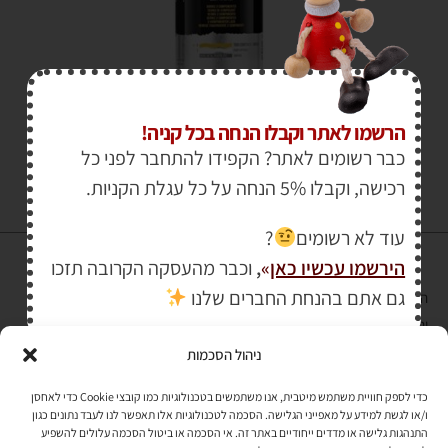
₪
159.00
הרשמו לאתר וקבלו הנחה בכל קניה!
כבר רשומים לאתר? הקפידו להתחבר לפני כל
רכישה, וקבלו 5% הנחה על כל עגלת הקניות.
עוד לא רשומים
?
הירשמו עכשיו כאן
»
,
וכבר מהעסקה הקרובה תזכו
גם אתם בהנחת החברים שלנו
הרכישה באתר באמצעות כרטיס אשראי מאובטחת במפתח הצפנה EV SSL
והעומד בתקן אבטחה PCI DSS Level-1
ניהול הסכמות
לתקנון האתר
»
כדי לספק חוויית משתמש מיטבית, אנו משתמשים בטכנולוגיות כמו קובצי Cookie כדי לאחסן
ו/או לגשת למידע על מאפייני הגלישה. הסכמה לטכנולוגיות אלו תאפשר לנו לעבד נתונים כגון
התנהגות גלישה או מדדים ייחודיים באתר זה. אי הסכמה או ביטול הסכמה עלולים להשפיע