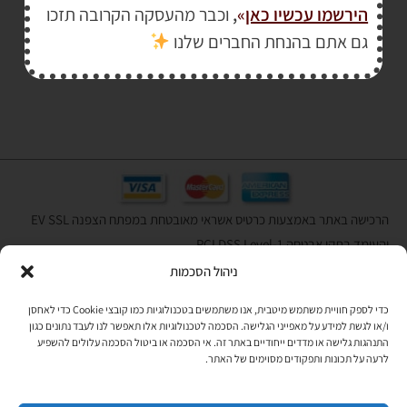
הירשמו עכשיו כאן
»
,
וכבר מהעסקה הקרובה תזכו
₪
150.00
גם אתם בהנחת החברים שלנו
₪
290.00
הרכישה באתר באמצעות כרטיס אשראי מאובטחת במפתח הצפנה EV SSL
והעומד בתקן אבטחה PCI DSS Level-1
ניהול הסכמות
לתקנון האתר
»
כדי לספק חוויית משתמש מיטבית, אנו משתמשים בטכנולוגיות כמו קובצי Cookie כדי לאחסן
ו/או לגשת למידע על מאפייני הגלישה. הסכמה לטכנולוגיות אלו תאפשר לנו לעבד נתונים כגון
התנהגות גלישה או מדדים ייחודיים באתר זה. אי הסכמה או ביטול הסכמה עלולים להשפיע
תהיו בקשר
לרעה על תכונות ותפקודים מסוימים של האתר.
רוצים לקבל מידי פעם מידע? מקסימום פעם בחודש. בלי פרסומות ובלי
להטריד. רק טיפים לשימושכם, מידע על דברים חדשים בחנות, מבצעים