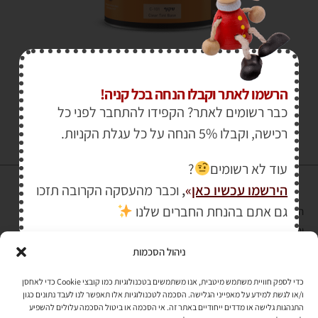
₪
215.00
₪
260.00
הרשמו לאתר וקבלו הנחה בכל קניה!
כבר רשומים לאתר? הקפידו להתחבר לפני כל
רכישה, וקבלו 5% הנחה על כל עגלת הקניות.
עוד לא רשומים
?
הירשמו עכשיו כאן
»
,
וכבר מהעסקה הקרובה תזכו
גם אתם בהנחת החברים שלנו
הרכישה באתר באמצעות כרטיס אשראי מאובטחת במפתח הצפנה EV SSL
והעומד בתקן אבטחה PCI DSS Level-1
ניהול הסכמות
לתקנון האתר
»
כדי לספק חוויית משתמש מיטבית, אנו משתמשים בטכנולוגיות כמו קובצי Cookie כדי לאחסן
ו/או לגשת למידע על מאפייני הגלישה. הסכמה לטכנולוגיות אלו תאפשר לנו לעבד נתונים כגון
התנהגות גלישה או מדדים ייחודיים באתר זה. אי הסכמה או ביטול הסכמה עלולים להשפיע