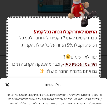
₪
139.00
₪
160.00
הרשמו לאתר וקבלו הנחה בכל קניה!
כבר רשומים לאתר? הקפידו להתחבר לפני כל
רכישה, וקבלו 5% הנחה על כל עגלת הקניות.
עוד לא רשומים
?
הירשמו עכשיו כאן
»
,
וכבר מהעסקה הקרובה תזכו
גם אתם בהנחת החברים שלנו
הרכישה באתר באמצעות כרטיס אשראי מאובטחת במפתח הצפנה EV SSL
והעומד בתקן אבטחה PCI DSS Level-1
ניהול הסכמות
לתקנון האתר
»
כדי לספק חוויית משתמש מיטבית, אנו משתמשים בטכנולוגיות כמו קובצי Cookie כדי לאחסן
ו/או לגשת למידע על מאפייני הגלישה. הסכמה לטכנולוגיות אלו תאפשר לנו לעבד נתונים כגון
התנהגות גלישה או מדדים ייחודיים באתר זה. אי הסכמה או ביטול הסכמה עלולים להשפיע