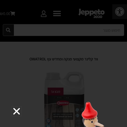
פתח סרגל נגישות
₪0.00
ווד קלינר מקצועי מנקה ומחדש עץ OWATROL
מבצע!