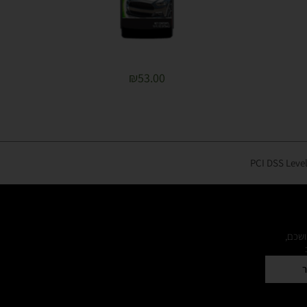
₪
53.00
ושכם,
ר