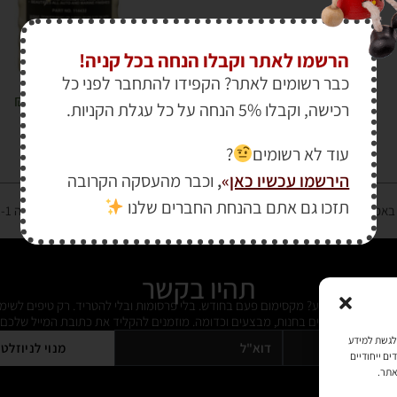
הרשמו לאתר וקבלו הנחה בכל קניה!
כבר רשומים לאתר? הקפידו להתחבר לפני כל
₪
135.00
₪
154.00
רכישה, וקבלו 5% הנחה על כל עגלת הקניות.
עוד לא רשומים
?
הירשמו עכשיו כאן
»
,
וכבר מהעסקה הקרובה
תזכו גם אתם בהנחת החברים שלנו
רטיס אשראי מאובטחת במפתח הצפנה EV SSL והעומד בתקן אבטחה PCI DSS Level-1
תהיו בקשר
ל מידי פעם מידע? מקסימום פעם בחודש. בלי פרסומות ובלי להטריד. רק טיפים לשימ
 על דברים חדשים בחנות, מבצעים וכדומה. מוזמנים להקליד את כתובת המייל שלכם:
כמו קובצי Cookie כדי לאחסן ו/או לגשת למידע
מנוי לניוזלט
ים ייחודיים
אתר.