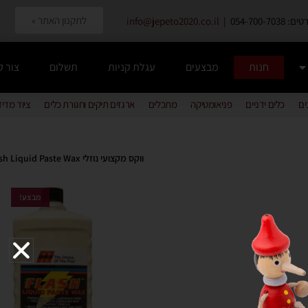
לתקנון האתר »
054-700-7038 |
info@jepeto2020.co.il
חנות
מבצעים
עגלת קניות
תשלום
צור 
ים
כלים ידניים
פניאומטיקה
מתכלים
ארגזים תיקים וחגורת כלים
ציוד מדי
ווקס מקצועי נוזלי MALCO Flash Liquid Paste Wax
מבצע!