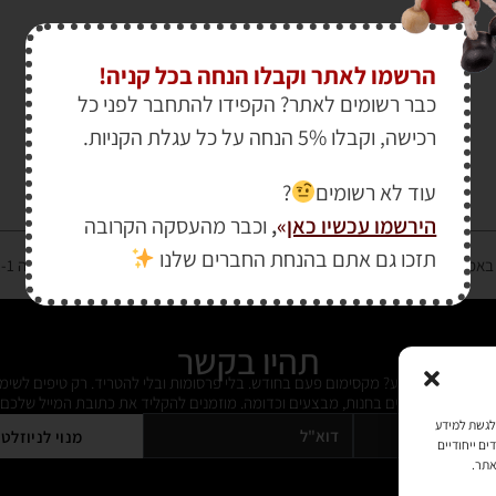
הרשמו לאתר וקבלו הנחה בכל קניה!
כבר רשומים לאתר? הקפידו להתחבר לפני כל
רכישה, וקבלו 5% הנחה על כל עגלת הקניות.
עוד לא רשומים
?
הירשמו עכשיו כאן
»
,
וכבר מהעסקה הקרובה
תזכו גם אתם בהנחת החברים שלנו
רטיס אשראי מאובטחת במפתח הצפנה EV SSL והעומד בתקן אבטחה PCI DSS Level-1
תהיו בקשר
ל מידי פעם מידע? מקסימום פעם בחודש. בלי פרסומות ובלי להטריד. רק טיפים לשימ
 על דברים חדשים בחנות, מבצעים וכדומה. מוזמנים להקליד את כתובת המייל שלכם:
כמו קובצי Cookie כדי לאחסן ו/או לגשת למידע
מנוי לניוזלט
ים ייחודיים
אתר.