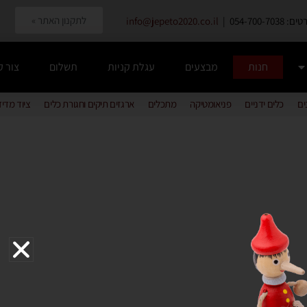
לתקנון האתר »
054-700-7038 |
info@jepeto2020.co.il
חנות
מבצעים
עגלת קניות
תשלום
צור 
ים
כלים ידניים
פניאומטיקה
מתכלים
ארגזים תיקים וחגורת כלים
ציוד מדי