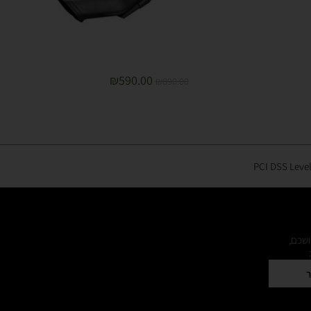
₪
590.00
₪
890.00
ושכם,
ר