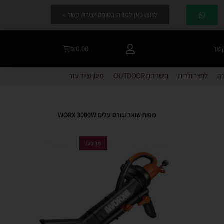
לחצו כאן לפניה בטופס יצירת קשר »
קשר
₪
0.00
דה
לחצר ולבית
הישרדות OUTDOOR
מיגון וציוד עזר
מפוח שואב וגורס עלים WORX 3000W
מבצע!