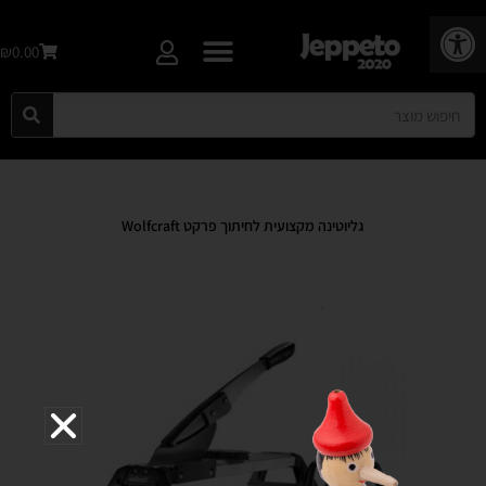
פתח סרגל נגישות
₪0.00
גליוטינה מקצועית לחיתוך פרקט Wolfcraft