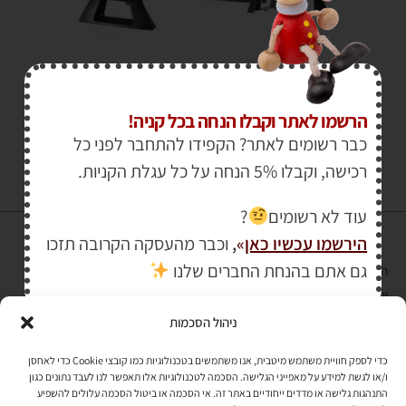
₪
865.00
הרשמו לאתר וקבלו הנחה בכל קניה!
כבר רשומים לאתר? הקפידו להתחבר לפני כל
רכישה, וקבלו 5% הנחה על כל עגלת הקניות.
עוד לא רשומים
?
הירשמו עכשיו כאן
»
,
וכבר מהעסקה הקרובה תזכו
גם אתם בהנחת החברים שלנו
הרכישה באתר באמצעות כרטיס אשראי מאובטחת במפתח הצפנה EV SSL
והעומד בתקן אבטחה PCI DSS Level-1
ניהול הסכמות
לתקנון האתר
»
כדי לספק חוויית משתמש מיטבית, אנו משתמשים בטכנולוגיות כמו קובצי Cookie כדי לאחסן
ו/או לגשת למידע על מאפייני הגלישה. הסכמה לטכנולוגיות אלו תאפשר לנו לעבד נתונים כגון
התנהגות גלישה או מדדים ייחודיים באתר זה. אי הסכמה או ביטול הסכמה עלולים להשפיע