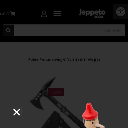
פתח סרגל נגישות
₪0.00
גרזן הישרדות רב תכליתי Roher Pro surviving
מבצע!