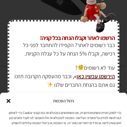
₪
129.00
₪
149.00
הרשמו לאתר וקבלו הנחה בכל קניה!
כבר רשומים לאתר? הקפידו להתחבר לפני כל
רכישה, וקבלו 5% הנחה על כל עגלת הקניות.
עוד לא רשומים
?
הירשמו עכשיו כאן
»
,
וכבר מהעסקה הקרובה תזכו
גם אתם בהנחת החברים שלנו
הרכישה באתר באמצעות כרטיס אשראי מאובטחת במפתח הצפנה EV SSL
והעומד בתקן אבטחה PCI DSS Level-1
ניהול הסכמות
לתקנון האתר
»
כדי לספק חוויית משתמש מיטבית, אנו משתמשים בטכנולוגיות כמו קובצי Cookie כדי לאחסן
ו/או לגשת למידע על מאפייני הגלישה. הסכמה לטכנולוגיות אלו תאפשר לנו לעבד נתונים כגון
התנהגות גלישה או מדדים ייחודיים באתר זה. אי הסכמה או ביטול הסכמה עלולים להשפיע