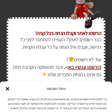
₪
149.00
₪
179.00
הרשמו לאתר וקבלו הנחה בכל קניה!
כבר רשומים לאתר? הקפידו להתחבר לפני כל
רכישה, וקבלו 5% הנחה על כל עגלת הקניות.
עוד לא רשומים
?
הירשמו עכשיו כאן
»
,
וכבר מהעסקה הקרובה תזכו
גם אתם בהנחת החברים שלנו
הרכישה באתר באמצעות כרטיס אשראי מאובטחת במפתח הצפנה EV SSL
והעומד בתקן אבטחה PCI DSS Level-1
ניהול הסכמות
לתקנון האתר
»
כדי לספק חוויית משתמש מיטבית, אנו משתמשים בטכנולוגיות כמו קובצי Cookie כדי לאחסן
ו/או לגשת למידע על מאפייני הגלישה. הסכמה לטכנולוגיות אלו תאפשר לנו לעבד נתונים כגון
התנהגות גלישה או מדדים ייחודיים באתר זה. אי הסכמה או ביטול הסכמה עלולים להשפיע