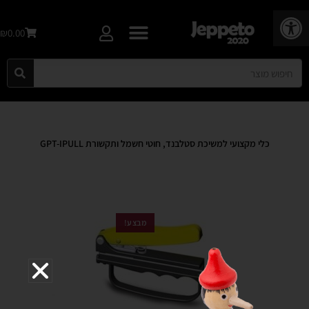
פתח סרגל נגישות
₪0.00
כלי מקצועי למשיכת סטלבנד, חוטי חשמל ותקשורת GPT-IPULL
מבצע!