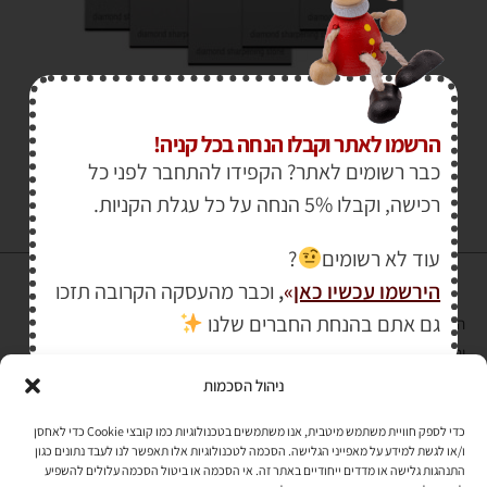
₪
40.00
הרשמו לאתר וקבלו הנחה בכל קניה!
כבר רשומים לאתר? הקפידו להתחבר לפני כל
רכישה, וקבלו 5% הנחה על כל עגלת הקניות.
עוד לא רשומים
?
הירשמו עכשיו כאן
»
,
וכבר מהעסקה הקרובה תזכו
גם אתם בהנחת החברים שלנו
הרכישה באתר באמצעות כרטיס אשראי מאובטחת במפתח הצפנה EV SSL
והעומד בתקן אבטחה PCI DSS Level-1
ניהול הסכמות
לתקנון האתר
»
כדי לספק חוויית משתמש מיטבית, אנו משתמשים בטכנולוגיות כמו קובצי Cookie כדי לאחסן
ו/או לגשת למידע על מאפייני הגלישה. הסכמה לטכנולוגיות אלו תאפשר לנו לעבד נתונים כגון
התנהגות גלישה או מדדים ייחודיים באתר זה. אי הסכמה או ביטול הסכמה עלולים להשפיע