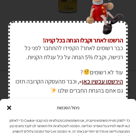
₪
49.00
–
₪
38.00
הרשמו לאתר וקבלו הנחה בכל קניה!
כבר רשומים לאתר? הקפידו להתחבר לפני כל
רכישה, וקבלו 5% הנחה על כל עגלת הקניות.
עוד לא רשומים
?
הירשמו עכשיו כאן
»
,
וכבר מהעסקה הקרובה תזכו
גם אתם בהנחת החברים שלנו
הרכישה באתר באמצעות כרטיס אשראי מאובטחת במפתח הצפנה EV SSL
והעומד בתקן אבטחה PCI DSS Level-1
ניהול הסכמות
לתקנון האתר
»
כדי לספק חוויית משתמש מיטבית, אנו משתמשים בטכנולוגיות כמו קובצי Cookie כדי לאחסן
ו/או לגשת למידע על מאפייני הגלישה. הסכמה לטכנולוגיות אלו תאפשר לנו לעבד נתונים כגון
התנהגות גלישה או מדדים ייחודיים באתר זה. אי הסכמה או ביטול הסכמה עלולים להשפיע