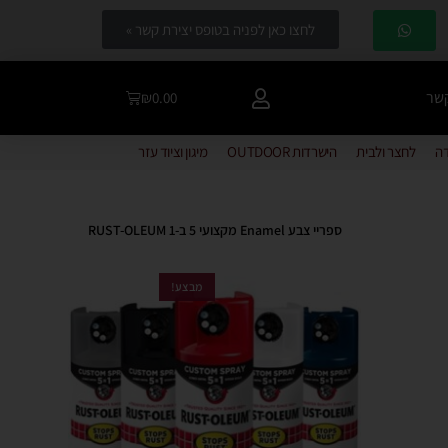
לחצו כאן לפניה בטופס יצירת קשר »
קשר
₪
0.00
דה
לחצר ולבית
הישרדות OUTDOOR
מיגון וציוד עזר
ספריי צבע Enamel מקצועי 5 ב-1 RUST-OLEUM
מבצע!