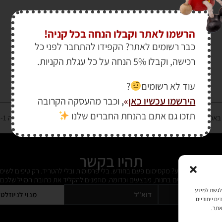
הרשמו לאתר וקבלו הנחה בכל קניה!
כבר רשומים לאתר? הקפידו להתחבר לפני כל
רכישה, וקבלו 5% הנחה על כל עגלת הקניות.
עוד לא רשומים
?
הירשמו עכשיו כאן
»
,
וכבר מהעסקה הקרובה
תזכו גם אתם בהנחת החברים שלנו
רטיס אשראי מאובטחת במפתח הצפנה EV SSL והעומד בתקן אבטחה PCI DSS Level-1
תהיו בקשר
ל מידי פעם מידע? מקסימום פעם בחודש. בלי פרסומות ובלי להטריד. רק טיפים לשימ
 על דברים חדשים בחנות, מבצעים וכדומה. מוזמנים להקליד את כתובת המייל שלכם:
כמו קובצי Cookie כדי לאחסן ו/או לגשת למידע
מנוי לניוזלט
ים ייחודיים
אתר.