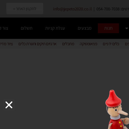
לתקנון האתר »
054-700-7038 |
info@jepeto2020.co.il
חנות
מבצעים
עגלת קניות
תשלום
צור 
ים
כלים ידניים
פניאומטיקה
מתכלים
ארגזים תיקים וחגורת כלים
ציוד מדי