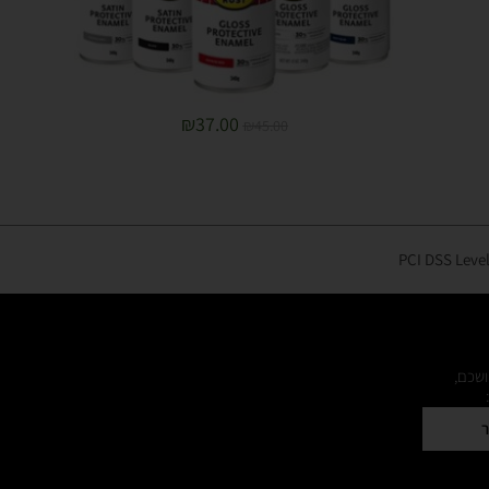
₪
37.00
₪
45.00
ושכם,
ר