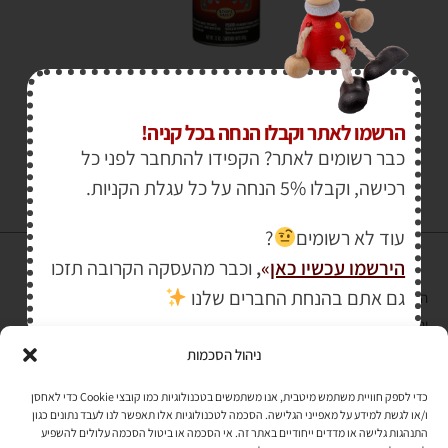
₪
50.00
₪
65.00
הרשמו לאתר וקבלו הנחה בכל קניה!
כבר רשומים לאתר? הקפידו להתחבר לפני כל
רכישה, וקבלו 5% הנחה על כל עגלת הקניות.
עוד לא רשומים
?
הירשמו עכשיו כאן
»
,
וכבר מהעסקה הקרובה תזכו
גם אתם בהנחת החברים שלנו
הרכישה באתר באמצעות כרטיס אשראי מאובטחת במפתח הצפנה EV SSL
והעומד בתקן אבטחה PCI DSS Level-1
ניהול הסכמות
לתקנון האתר
»
כדי לספק חוויית משתמש מיטבית, אנו משתמשים בטכנולוגיות כמו קובצי Cookie כדי לאחסן
ו/או לגשת למידע על מאפייני הגלישה. הסכמה לטכנולוגיות אלו תאפשר לנו לעבד נתונים כגון
התנהגות גלישה או מדדים ייחודיים באתר זה. אי הסכמה או ביטול הסכמה עלולים להשפיע