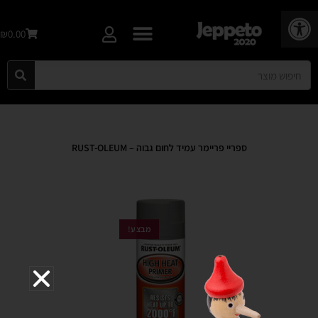
פתח סרגל נגישות
₪0.00
ספריי פריימר עמיד לחום גבוה – RUST-OLEUM
מבצע!