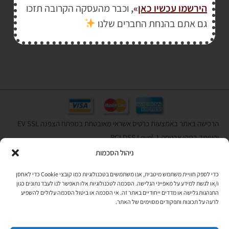
הירשמו עכשיו כאן
»
,
וכבר מהעסקה הקרובה תזכו
₪
355.00
גם אתם בהנחת החברים שלנו
₪
425.00
הרכישה באתר באמצעות כרטיס אשראי מאובטחת במפתח הצפנה EV SSL
והעומד בתקן אבטחה PCI DSS Level-1
ניהול הסכמות
לתקנון האתר
»
כדי לספק חוויית משתמש מיטבית, אנו משתמשים בטכנולוגיות כמו קובצי Cookie כדי לאחסן
ו/או לגשת למידע על מאפייני הגלישה. הסכמה לטכנולוגיות אלו תאפשר לנו לעבד נתונים כגון
התנהגות גלישה או מדדים ייחודיים באתר זה. אי הסכמה או ביטול הסכמה עלולים להשפיע
תהיו בקשר
לרעה על תכונות ותפקודים מסוימים של האתר.
רוצים לקבל מידי פעם מידע? מקסימום פעם בחודש. בלי פרסומות ובלי
להטריד. רק טיפים לשימושכם, מידע על דברים חדשים בחנות, מבצעים