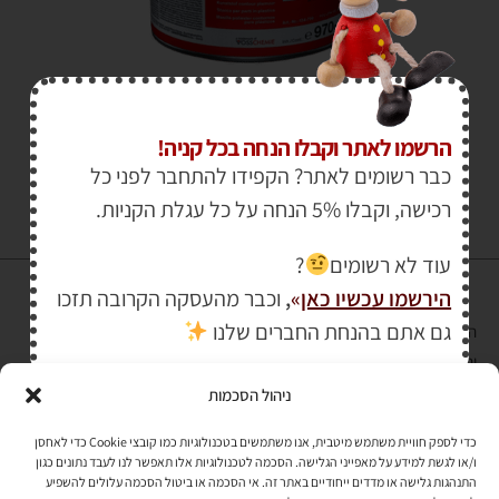
₪
124.00
הרשמו לאתר וקבלו הנחה בכל קניה!
כבר רשומים לאתר? הקפידו להתחבר לפני כל
רכישה, וקבלו 5% הנחה על כל עגלת הקניות.
עוד לא רשומים
?
הירשמו עכשיו כאן
»
,
וכבר מהעסקה הקרובה תזכו
גם אתם בהנחת החברים שלנו
הרכישה באתר באמצעות כרטיס אשראי מאובטחת במפתח הצפנה EV SSL
והעומד בתקן אבטחה PCI DSS Level-1
ניהול הסכמות
לתקנון האתר
»
כדי לספק חוויית משתמש מיטבית, אנו משתמשים בטכנולוגיות כמו קובצי Cookie כדי לאחסן
ו/או לגשת למידע על מאפייני הגלישה. הסכמה לטכנולוגיות אלו תאפשר לנו לעבד נתונים כגון
התנהגות גלישה או מדדים ייחודיים באתר זה. אי הסכמה או ביטול הסכמה עלולים להשפיע