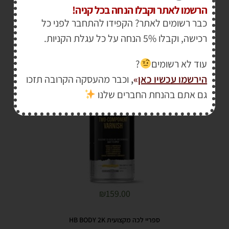
הרשמו לאתר וקבלו הנחה בכל קניה!
ספריי לכה 2K דו רכיבית מקצועית MTN PRO
כבר רשומים לאתר? הקפידו להתחבר לפני כל
רכישה, וקבלו 5% הנחה על כל עגלת הקניות.
עוד לא רשומים
?
הירשמו עכשיו כאן
»
,
וכבר מהעסקה הקרובה תזכו
גם אתם בהנחת החברים שלנו
₪
159.00
ספריי לכה מקצועית HB BODY 2K