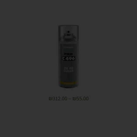
₪
312.00
–
₪
55.00