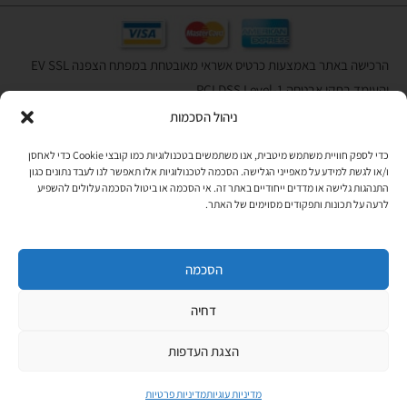
הרכישה באתר באמצעות כרטיס אשראי מאובטחת במפתח הצפנה EV SSL
והעומד בתקן אבטחה PCI DSS Level-1
ניהול הסכמות
לתקנון האתר
»
כדי לספק חוויית משתמש מיטבית, אנו משתמשים בטכנולוגיות כמו קובצי Cookie כדי לאחסן
ו/או לגשת למידע על מאפייני הגלישה. הסכמה לטכנולוגיות אלו תאפשר לנו לעבד נתונים כגון
התנהגות גלישה או מדדים ייחודיים באתר זה. אי הסכמה או ביטול הסכמה עלולים להשפיע
תהיו בקשר
לרעה על תכונות ותפקודים מסוימים של האתר.
רוצים לקבל מידי פעם מידע? מקסימום פעם בחודש. בלי פרסומות ובלי
להטריד. רק טיפים לשימושכם, מידע על דברים חדשים בחנות, מבצעים
וכדומה. מוזמנים להקליד את כתובת המייל שלכם:
הסכמה
דחיה
Copyright © All rights Reserved
JEPPETO 2020
הצגת העדפות
PushUp | Digital Marketing
מדיניות עוגיות
מדיניות פרטיות
לחנות »