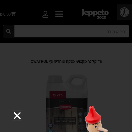
פתח סרגל נגישות
₪0.00
ווד קלינר מקצועי מנקה ומחדש עץ OWATROL
מבצע!