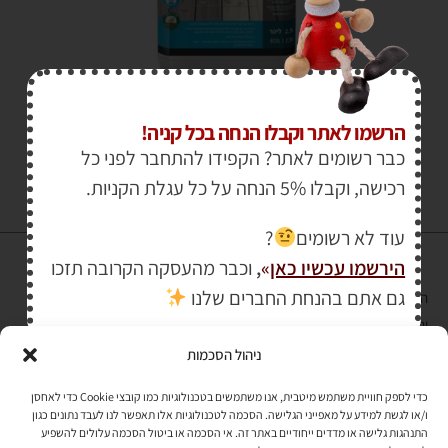
₪
139.00
₪
160.00
הרשמו לאתר וקבלו הנחה בכל קניה!
כבר רשומים לאתר? הקפידו להתחבר לפני כל
רכישה, וקבלו 5% הנחה על כל עגלת הקניות.
עוד לא רשומים
?
הירשמו עכשיו כאן
»
,
וכבר מהעסקה הקרובה תזכו
גם אתם בהנחת החברים שלנו
הרכישה באתר באמצעות כרטיס אשראי מאובטחת במפתח הצפנה EV SSL
והעומד בתקן אבטחה PCI DSS Level-1
ניהול הסכמות
לתקנון האתר
»
כדי לספק חוויית משתמש מיטבית, אנו משתמשים בטכנולוגיות כמו קובצי Cookie כדי לאחסן
ו/או לגשת למידע על מאפייני הגלישה. הסכמה לטכנולוגיות אלו תאפשר לנו לעבד נתונים כגון
התנהגות גלישה או מדדים ייחודיים באתר זה. אי הסכמה או ביטול הסכמה עלולים להשפיע