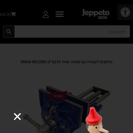
פתח סרגל נגישות
₪0.00
מלחצים לעבודת עץ שחרור מהיר 175מ"מ IRWIN RECORD
מבצע!