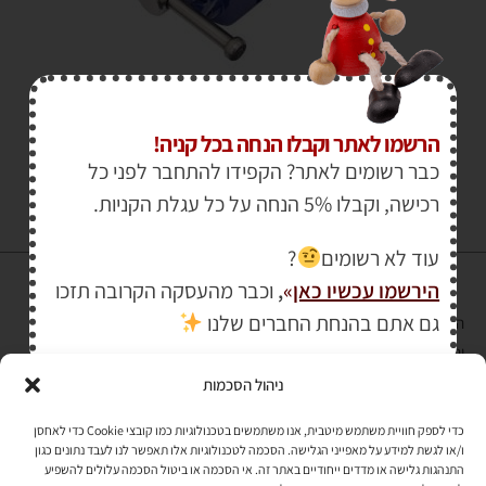
₪
599.00
₪
670.00
הרשמו לאתר וקבלו הנחה בכל קניה!
כבר רשומים לאתר? הקפידו להתחבר לפני כל
רכישה, וקבלו 5% הנחה על כל עגלת הקניות.
עוד לא רשומים
?
הירשמו עכשיו כאן
»
,
וכבר מהעסקה הקרובה תזכו
גם אתם בהנחת החברים שלנו
הרכישה באתר באמצעות כרטיס אשראי מאובטחת במפתח הצפנה EV SSL
והעומד בתקן אבטחה PCI DSS Level-1
ניהול הסכמות
לתקנון האתר
»
כדי לספק חוויית משתמש מיטבית, אנו משתמשים בטכנולוגיות כמו קובצי Cookie כדי לאחסן
ו/או לגשת למידע על מאפייני הגלישה. הסכמה לטכנולוגיות אלו תאפשר לנו לעבד נתונים כגון
התנהגות גלישה או מדדים ייחודיים באתר זה. אי הסכמה או ביטול הסכמה עלולים להשפיע