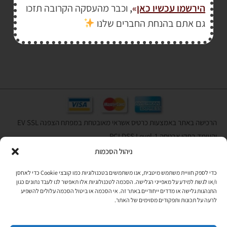
הירשמו עכשיו כאן
»
,
וכבר מהעסקה הקרובה תזכו
₪
238.00
–
₪
55.00
גם אתם בהנחת החברים שלנו
הרכישה באתר באמצעות כרטיס אשראי מאובטחת במפתח הצפנה EV SSL
והעומד בתקן אבטחה PCI DSS Level-1
ניהול הסכמות
לתקנון האתר
»
כדי לספק חוויית משתמש מיטבית, אנו משתמשים בטכנולוגיות כמו קובצי Cookie כדי לאחסן
ו/או לגשת למידע על מאפייני הגלישה. הסכמה לטכנולוגיות אלו תאפשר לנו לעבד נתונים כגון
התנהגות גלישה או מדדים ייחודיים באתר זה. אי הסכמה או ביטול הסכמה עלולים להשפיע
תהיו בקשר
לרעה על תכונות ותפקודים מסוימים של האתר.
רוצים לקבל מידי פעם מידע? מקסימום פעם בחודש. בלי פרסומות ובלי
להטריד. רק טיפים לשימושכם, מידע על דברים חדשים בחנות, מבצעים