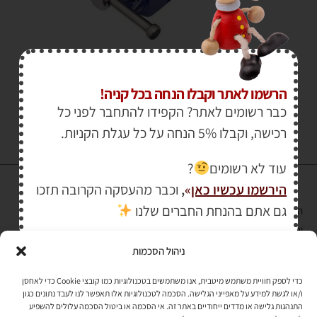
₪
599.00
₪
670.00
הרשמו לאתר וקבלו הנחה בכל קניה!
כבר רשומים לאתר? הקפידו להתחבר לפני כל
רכישה, וקבלו 5% הנחה על כל עגלת הקניות.
עוד לא רשומים
?
הירשמו עכשיו כאן
»
,
וכבר מהעסקה הקרובה תזכו
גם אתם בהנחת החברים שלנו
הרכישה באתר באמצעות כרטיס אשראי מאובטחת במפתח הצפנה EV SSL
והעומד בתקן אבטחה PCI DSS Level-1
ניהול הסכמות
לתקנון האתר
»
כדי לספק חוויית משתמש מיטבית, אנו משתמשים בטכנולוגיות כמו קובצי Cookie כדי לאחסן
ו/או לגשת למידע על מאפייני הגלישה. הסכמה לטכנולוגיות אלו תאפשר לנו לעבד נתונים כגון
התנהגות גלישה או מדדים ייחודיים באתר זה. אי הסכמה או ביטול הסכמה עלולים להשפיע