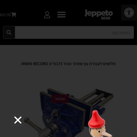
פתח סרגל נגישות
₪0.00
מלחצים לעבודת עץ שחרור מהיר 175מ"מ IRWIN RECORD
מבצע!