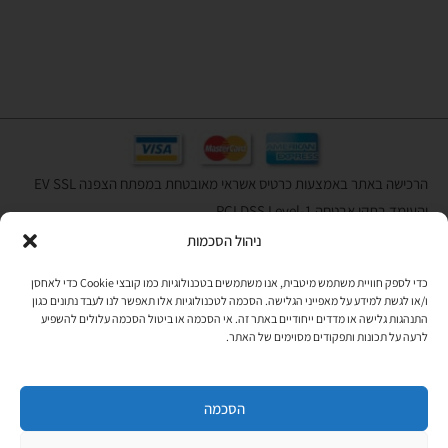
הרכישה באתר באמצעות כרטיס אשראי מאובטחת במפתח הצפנה EV SSL
והעומד בתקן אבטחה PCI DSS Level-1
ניהול הסכמות
לתקנון האתר
»
כדי לספק חוויית משתמש מיטבית, אנו משתמשים בטכנולוגיות כמו קובצי Cookie כדי לאחסן
ו/או לגשת למידע על מאפייני הגלישה. הסכמה לטכנולוגיות אלו תאפשר לנו לעבד נתונים כגון
התנהגות גלישה או מדדים ייחודיים באתר זה. אי הסכמה או ביטול הסכמה עלולים להשפיע
תהיו בקשר
לרעה על תכונות ותפקודים מסוימים של האתר.
רוצים לקבל מידי פעם מידע? מקסימום פעם בחודש. בלי פרסומות ובלי
להטריד. רק טיפים לשימושכם, מידע על דברים חדשים בחנות, מבצעים
וכדומה. מוזמנים להקליד את כתובת המייל שלכם:
הסכמה