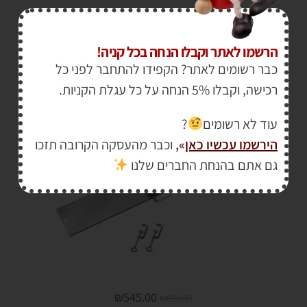
₪
550.00
₪
679.00
הרשמו לאתר וקבלו הנחה בכל קניה!
מסילה מקצועית למסור עגול WOLFCRAFT
כבר רשומים לאתר? הקפידו להתחבר לפני כל
רכישה, וקבלו 5% הנחה על כל עגלת הקניות.
עוד לא רשומים
?
הירשמו עכשיו כאן
»
,
וכבר מהעסקה הקרובה תזכו
מבצע!
גם אתם בהנחת החברים שלנו
₪
545.00
₪
620.00