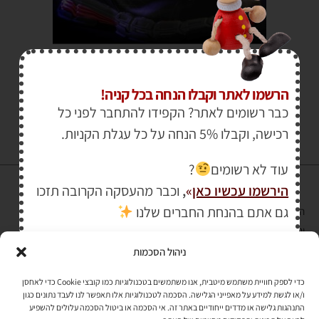
₪
485.00
₪
750.00
הרשמו לאתר וקבלו הנחה בכל קניה!
כבר רשומים לאתר? הקפידו להתחבר לפני כל
רכישה, וקבלו 5% הנחה על כל עגלת הקניות.
עוד לא רשומים
?
הירשמו עכשיו כאן
»
,
וכבר מהעסקה הקרובה תזכו
גם אתם בהנחת החברים שלנו
הרכישה באתר באמצעות כרטיס אשראי מאובטחת במפתח הצפנה EV SSL
והעומד בתקן אבטחה PCI DSS Level-1
ניהול הסכמות
לתקנון האתר
»
כדי לספק חוויית משתמש מיטבית, אנו משתמשים בטכנולוגיות כמו קובצי Cookie כדי לאחסן
ו/או לגשת למידע על מאפייני הגלישה. הסכמה לטכנולוגיות אלו תאפשר לנו לעבד נתונים כגון
התנהגות גלישה או מדדים ייחודיים באתר זה. אי הסכמה או ביטול הסכמה עלולים להשפיע