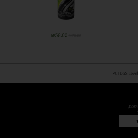
₪
58.00
₪
70.00
ושכם,
ר