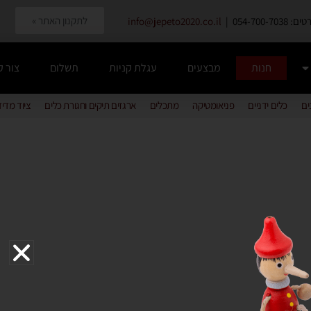
לתקנון האתר »
054-700-7038 |
info@jepeto2020.co.il
חנות
מבצעים
עגלת קניות
תשלום
צור 
ים
כלים ידניים
פניאומטיקה
מתכלים
ארגזים תיקים וחגורת כלים
ציוד מדי