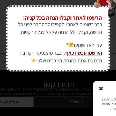
הרשמו לאתר וקבלו הנחה בכל קניה!
כבר רשומים לאתר? הקפידו להתחבר לפני כל
רכישה, וקבלו 5% הנחה על כל עגלת הקניות.
עוד לא רשומים
?
הירשמו עכשיו כאן
»
,
וכבר מהעסקה הקרובה
תזכו גם אתם בהנחת החברים שלנו
רטיס אשראי מאובטחת במפתח הצפנה EV SSL והעומד בתקן אבטחה PCI DSS Level-1
תהיו בקשר
ל מידי פעם מידע? מקסימום פעם בחודש. בלי פרסומות ובלי להטריד. רק טיפים לשימ
 על דברים חדשים בחנות, מבצעים וכדומה. מוזמנים להקליד את כתובת המייל שלכם:
כמו קובצי Cookie כדי לאחסן ו/או לגשת למידע
מנוי לניוזלט
ים ייחודיים
אתר.