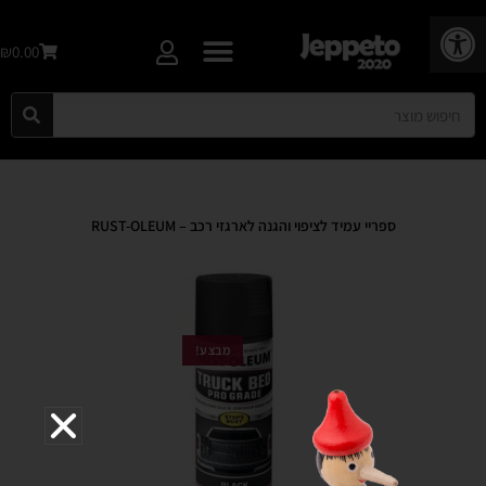
פתח סרגל נגישות
₪0.00
ספריי עמיד לציפוי והגנה לארגזי רכב – RUST-OLEUM
מבצע!