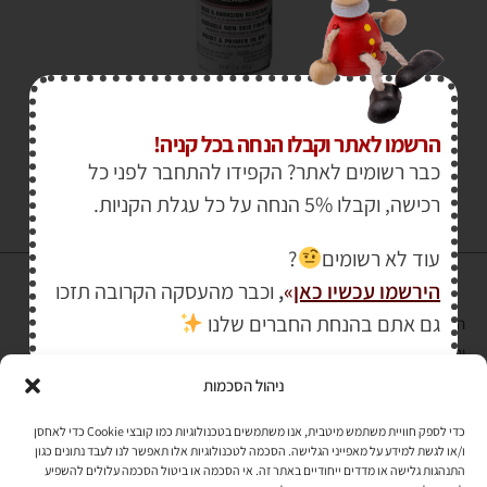
₪
74.00
₪
85.00
הרשמו לאתר וקבלו הנחה בכל קניה!
כבר רשומים לאתר? הקפידו להתחבר לפני כל
רכישה, וקבלו 5% הנחה על כל עגלת הקניות.
עוד לא רשומים
?
הירשמו עכשיו כאן
»
,
וכבר מהעסקה הקרובה תזכו
גם אתם בהנחת החברים שלנו
הרכישה באתר באמצעות כרטיס אשראי מאובטחת במפתח הצפנה EV SSL
והעומד בתקן אבטחה PCI DSS Level-1
ניהול הסכמות
לתקנון האתר
»
כדי לספק חוויית משתמש מיטבית, אנו משתמשים בטכנולוגיות כמו קובצי Cookie כדי לאחסן
ו/או לגשת למידע על מאפייני הגלישה. הסכמה לטכנולוגיות אלו תאפשר לנו לעבד נתונים כגון
התנהגות גלישה או מדדים ייחודיים באתר זה. אי הסכמה או ביטול הסכמה עלולים להשפיע