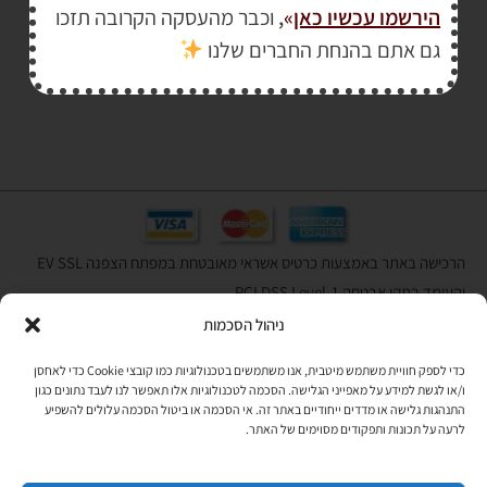
הירשמו עכשיו כאן
»
,
וכבר מהעסקה הקרובה תזכו
₪
64.00
גם אתם בהנחת החברים שלנו
הרכישה באתר באמצעות כרטיס אשראי מאובטחת במפתח הצפנה EV SSL
והעומד בתקן אבטחה PCI DSS Level-1
ניהול הסכמות
לתקנון האתר
»
כדי לספק חוויית משתמש מיטבית, אנו משתמשים בטכנולוגיות כמו קובצי Cookie כדי לאחסן
ו/או לגשת למידע על מאפייני הגלישה. הסכמה לטכנולוגיות אלו תאפשר לנו לעבד נתונים כגון
התנהגות גלישה או מדדים ייחודיים באתר זה. אי הסכמה או ביטול הסכמה עלולים להשפיע
תהיו בקשר
לרעה על תכונות ותפקודים מסוימים של האתר.
רוצים לקבל מידי פעם מידע? מקסימום פעם בחודש. בלי פרסומות ובלי
להטריד. רק טיפים לשימושכם, מידע על דברים חדשים בחנות, מבצעים