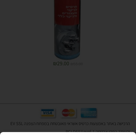
₪
29.00
₪
55.00
הרכישה באתר באמצעות כרטיס אשראי מאובטחת במפתח הצפנה EV SSL
והעומד בתקן אבטחה PCI DSS Level-1