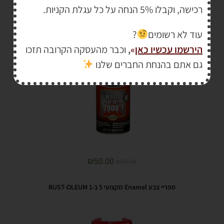
רכישה, וקבלו 5% הנחה על כל עגלת הקניות.
עוד לא רשומים
?
הירשמו עכשיו כאן
»
,
וכבר מהעסקה הקרובה תזכו
מבצע!
גם אתם בהנחת החברים שלנו
₪
50.00
₪
65.00
ספריי צבע Enamel מקצועי 5 ב-1 RUST-OLEUM