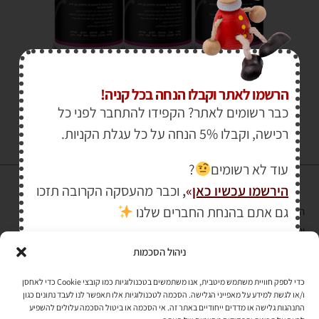
₪
36.00
הרשמו לאתר וקבלו הנחה בכל קניה!
כבר רשומים לאתר? הקפידו להתחבר לפני כל
רכישה, וקבלו 5% הנחה על כל עגלת הקניות.
עוד לא רשומים
?
הירשמו עכשיו כאן
»
,
וכבר מהעסקה הקרובה תזכו
גם אתם בהנחת החברים שלנו
הרכישה באתר באמצעות כרטיס אשראי מאובטחת במפתח הצפנה EV SSL
והעומד בתקן אבטחה PCI DSS Level-1
ניהול הסכמות
לתקנון האתר
»
כדי לספק חוויית משתמש מיטבית, אנו משתמשים בטכנולוגיות כמו קובצי Cookie כדי לאחסן
ו/או לגשת למידע על מאפייני הגלישה. הסכמה לטכנולוגיות אלו תאפשר לנו לעבד נתונים כגון
התנהגות גלישה או מדדים ייחודיים באתר זה. אי הסכמה או ביטול הסכמה עלולים להשפיע