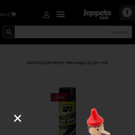
פתח סרגל נגישות
₪0.00
ספריי הברקה מקצועי שחור לצמיגים RUST-OLEUM
מבצע!