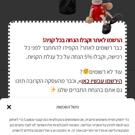
₪
58.00
₪
70.00
הרשמו לאתר וקבלו הנחה בכל קניה!
כבר רשומים לאתר? הקפידו להתחבר לפני כל
רכישה, וקבלו 5% הנחה על כל עגלת הקניות.
עוד לא רשומים
?
הירשמו עכשיו כאן
»
,
וכבר מהעסקה הקרובה תזכו
גם אתם בהנחת החברים שלנו
הרכישה באתר באמצעות כרטיס אשראי מאובטחת במפתח הצפנה EV SSL
והעומד בתקן אבטחה PCI DSS Level-1
ניהול הסכמות
לתקנון האתר
»
כדי לספק חוויית משתמש מיטבית, אנו משתמשים בטכנולוגיות כמו קובצי Cookie כדי לאחסן
ו/או לגשת למידע על מאפייני הגלישה. הסכמה לטכנולוגיות אלו תאפשר לנו לעבד נתונים כגון
התנהגות גלישה או מדדים ייחודיים באתר זה. אי הסכמה או ביטול הסכמה עלולים להשפיע