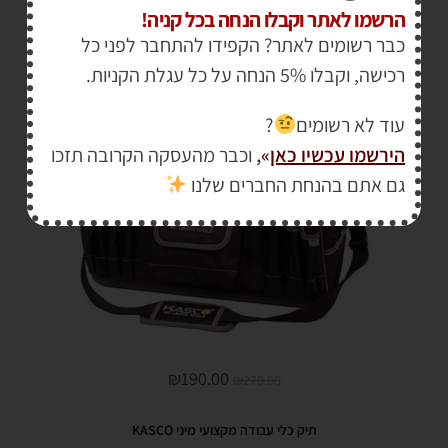
הרשמו לאתר וקבלו הנחה בכל קניה!
תיק כלי עבודה מקצועי גדול KASCO
כבר רשומים לאתר? הקפידו להתחבר לפני כל
רכישה, וקבלו 5% הנחה על כל עגלת הקניות.
עוד לא רשומים
?
הירשמו עכשיו כאן
»
,
וכבר מהעסקה הקרובה תזכו
מבצע!
גם אתם בהנחת החברים שלנו
₪
190.00
₪
270.00
תיק כלי עבודה מקצועי מיני KASCO