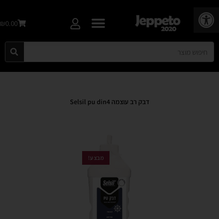
פתח סרגל נגישות
₪0.00
דבק רב עוצמה Selsil pu din4
מבצע!