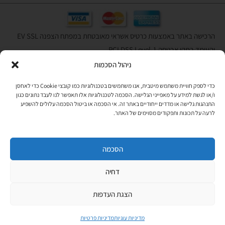
הרכישה באתר באמצעות כרטיס אשראי מאובטחת במפתח הצפנה EV SSL
והעומד בתקן אבטחה PCI DSS Level-1
ניהול הסכמות
לתקנון האתר
»
כדי לספק חוויית משתמש מיטבית, אנו משתמשים בטכנולוגיות כמו קובצי Cookie כדי לאחסן
ו/או לגשת למידע על מאפייני הגלישה. הסכמה לטכנולוגיות אלו תאפשר לנו לעבד נתונים כגון
התנהגות גלישה או מדדים ייחודיים באתר זה. אי הסכמה או ביטול הסכמה עלולים להשפיע
תהיו בקשר
לרעה על תכונות ותפקודים מסוימים של האתר.
רוצים לקבל מידי פעם מידע? מקסימום פעם בחודש. בלי פרסומות ובלי
להטריד. רק טיפים לשימושכם, מידע על דברים חדשים בחנות, מבצעים
וכדומה. מוזמנים להקליד את כתובת המייל שלכם:
הסכמה
דחיה
Copyright © All rights Reserved
JEPPETO 2020
הצגת העדפות
PushUp | Digital Marketing
מדיניות עוגיות
מדיניות פרטיות
לחנות »