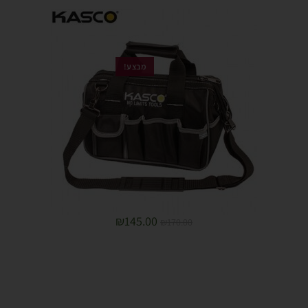
מבצע!
₪
145.00
₪
170.00