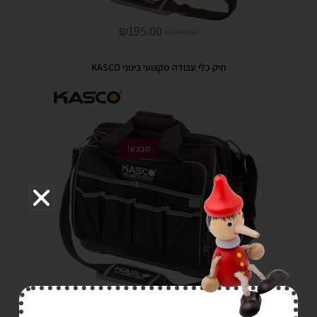
₪
195.00
₪
240.00
תיק כלי עבודה מקצועי בינוני KASCO
מבצע!
₪
190.00
₪
270.00