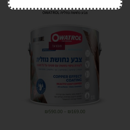
צבע נחושת נוזלית OWATROL
מבצע!
₪
590.00
–
₪
169.00