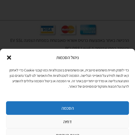
הרכישה באתר באמצעות כרטיס אשראי מאובטחת במפתח הצפנה EV SSL
והעומד בתקן אבטחה PCI DSS Level-1
ניהול הסכמות
לתקנון האתר
»
כדי לספק חוויית משתמש מיטבית, אנו משתמשים בטכנולוגיות כמו קובצי Cookie כדי לאחסן
ו/או לגשת למידע על מאפייני הגלישה. הסכמה לטכנולוגיות אלו תאפשר לנו לעבד נתונים כגון
התנהגות גלישה או מדדים ייחודיים באתר זה. אי הסכמה או ביטול הסכמה עלולים להשפיע
תהיו בקשר
לרעה על תכונות ותפקודים מסוימים של האתר.
רוצים לקבל מידי פעם מידע? מקסימום פעם בחודש. בלי פרסומות ובלי
להטריד. רק טיפים לשימושכם, מידע על דברים חדשים בחנות, מבצעים
וכדומה. מוזמנים להקליד את כתובת המייל שלכם:
הסכמה
דחיה
Copyright © All rights Reserved
JEPPETO 2020