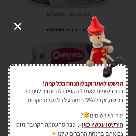
₪
590.00
–
₪
169.00
צבע ברזל נוזלי OWATROL
מבצע!
הרשמו לאתר וקבלו הנחה בכל קניה!
כבר רשומים לאתר? הקפידו להתחבר לפני כל
רכישה, וקבלו 5% הנחה על כל עגלת הקניות.
עוד לא רשומים
?
הירשמו עכשיו כאן
»
,
וכבר מהעסקה הקרובה תזכו
₪
590.00
–
₪
169.00
גם אתם בהנחת החברים שלנו