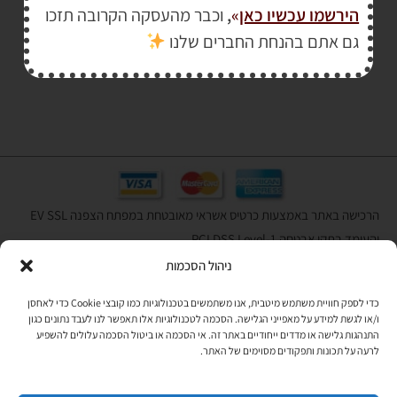
הירשמו עכשיו כאן
»
,
וכבר מהעסקה הקרובה תזכו
₪
378.00
גם אתם בהנחת החברים שלנו
הרכישה באתר באמצעות כרטיס אשראי מאובטחת במפתח הצפנה EV SSL
והעומד בתקן אבטחה PCI DSS Level-1
ניהול הסכמות
לתקנון האתר
»
כדי לספק חוויית משתמש מיטבית, אנו משתמשים בטכנולוגיות כמו קובצי Cookie כדי לאחסן
ו/או לגשת למידע על מאפייני הגלישה. הסכמה לטכנולוגיות אלו תאפשר לנו לעבד נתונים כגון
התנהגות גלישה או מדדים ייחודיים באתר זה. אי הסכמה או ביטול הסכמה עלולים להשפיע
תהיו בקשר
לרעה על תכונות ותפקודים מסוימים של האתר.
רוצים לקבל מידי פעם מידע? מקסימום פעם בחודש. בלי פרסומות ובלי