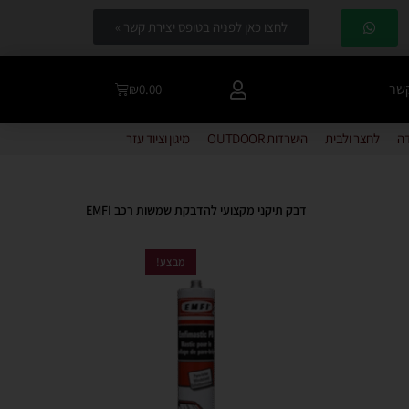
לחצו כאן לפניה בטופס יצירת קשר »
קשר
₪
0.00
דה
לחצר ולבית
הישרדות OUTDOOR
מיגון וציוד עזר
דבק תיקני מקצועי להדבקת שמשות רכב EMFI
מבצע!