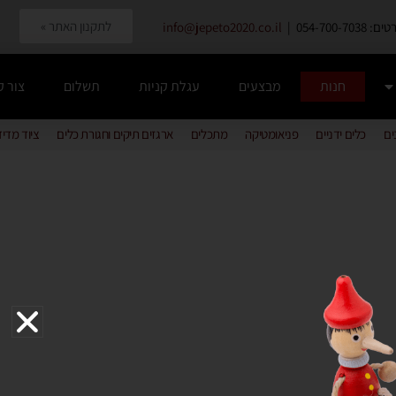
לתקנון האתר »
054-700-7038 |
info@jepeto2020.co.il
חנות
מבצעים
עגלת קניות
תשלום
צור 
ים
כלים ידניים
פניאומטיקה
מתכלים
ארגזים תיקים וחגורת כלים
ציוד מדי