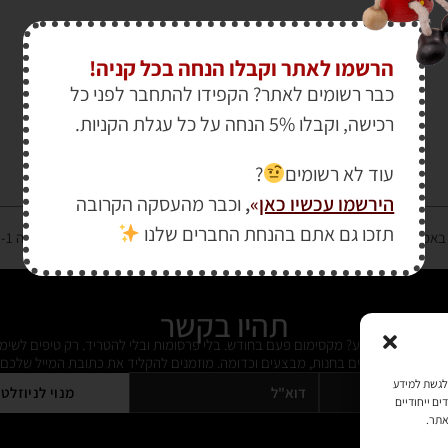
הרשמו לאתר וקבלו הנחה בכל קניה!
כבר רשומים לאתר? הקפידו להתחבר לפני כל
רכישה, וקבלו 5% הנחה על כל עגלת הקניות.
עוד לא רשומים
?
הירשמו עכשיו כאן
»
,
וכבר מהעסקה הקרובה
תזכו גם אתם בהנחת החברים שלנו
רטיס אשראי מאובטחת במפתח הצפנה EV SSL והעומד בתקן אבטחה PCI DSS Level-1
תהיו בקשר
ל מידי פעם מידע? מקסימום פעם בחודש. בלי פרסומות ובלי להטריד. רק טיפים לשימ
 על דברים חדשים בחנות, מבצעים וכדומה. מוזמנים להקליד את כתובת המייל שלכם:
כמו קובצי Cookie כדי לאחסן ו/או לגשת למידע
מנוי לניוזלט
ים ייחודיים
אתר.