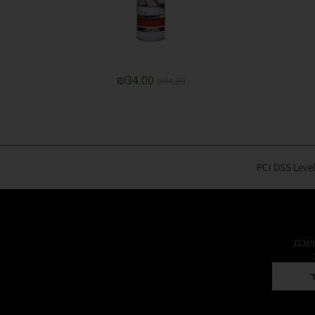
₪
34.00
₪
44.00
ושכם,
ר